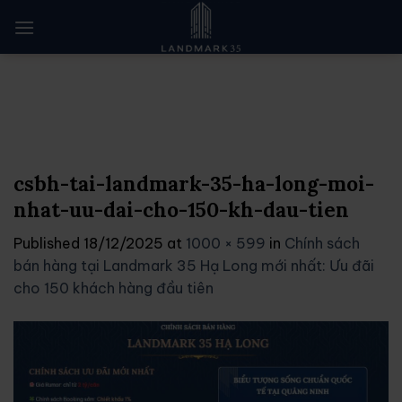
Skip
to
content
csbh-tai-landmark-35-ha-long-moi-
nhat-uu-dai-cho-150-kh-dau-tien
Published
18/12/2025
at
1000 × 599
in
Chính sách
bán hàng tại Landmark 35 Hạ Long mới nhất: Ưu đãi
cho 150 khách hàng đầu tiên