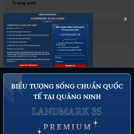
Trang web
x
BIỂU TƯỢNG SỐNG CHUẨN QUỐC
TẾ TẠI QUẢNG NINH
LANDMARK 35
P R E M I U M
Thông tin liên hệ