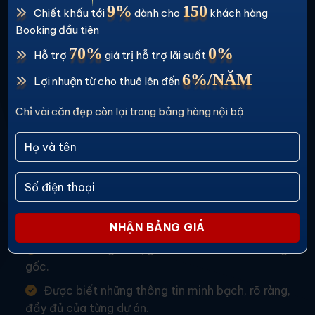
9%
150
CÔNG TY CỔ PHẦN THƯƠNG MẠI VÀ DỊCH VỤ
Chiết khấu tới
dành cho
khách hàng
ANEXPER
Booking đầu tiên
70%
0%
Đại lý F1 phân phối chính thức dự án
Hỗ trợ
giá trị hỗ trợ lãi suất
6%/NĂM
Lợi nhuận từ cho thuê lên đến
Chỉ vài căn đẹp còn lại trong bảng hàng nội bộ
HOTLINE
EMAIL
0934.266.611
info.anexper@gmail.com
CAM KẾT BÁN HÀNG
Yên tâm về giá cả, giá nhà luôn đảm bảo là giá
gốc.
Được biết những thông tin minh bạch, rõ ràng,
đầy đủ của từng dự án.