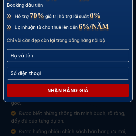
ANEXPER
Booking đầu tiên
Đại lý F1 phân phối chính thức dự án
70%
0%
Hỗ trợ
giá trị hỗ trợ lãi suất
6%/NĂM
Lợi nhuận từ cho thuê lên đến
Chỉ vài căn đẹp còn lại trong bảng hàng nội bộ
HOTLINE
EMAIL
0934.266.611
info.anexper@gmail.com
CAM KẾT BÁN HÀNG
Yên tâm về giá cả, giá nhà luôn đảm bảo là giá
gốc.
Được biết những thông tin minh bạch, rõ ràng,
đầy đủ của từng dự án.
Được hưởng nhiều chính sách bán hàng ưu đãi,