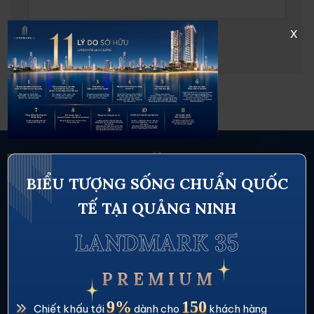
x
BIỂU TƯỢNG SỐNG CHUẨN QUỐC
TẾ TẠI QUẢNG NINH
LANDMARK 35
Thông tin liên hệ
P R E M I U M
CÔNG TY CỔ PHẦN THƯƠNG MẠI VÀ DỊCH VỤ
9%
150
Chiết khấu tới
dành cho
khách hàng