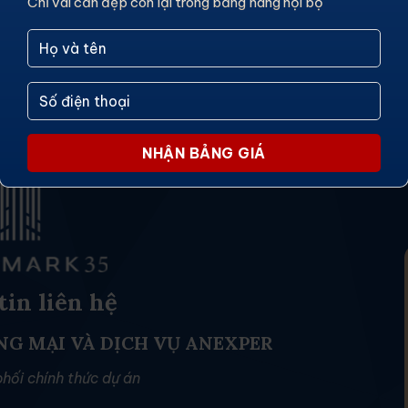
Chỉ vài căn đẹp còn lại trong bảng hàng nội bộ
in liên hệ
NG MẠI VÀ DỊCH VỤ ANEXPER
phối chính thức dự án