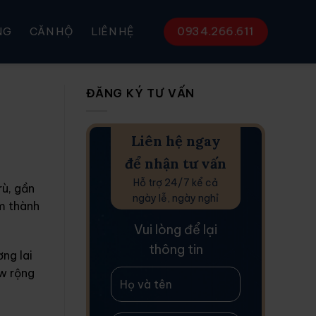
0934.266.611
NG
CĂN HỘ
LIÊN HỆ
ĐĂNG KÝ TƯ VẤN
Liên hệ ngay
để nhận tư vấn
Hỗ trợ 24/7 kể cả
rù, gần
ngày lễ, ngày nghỉ
âm thành
Vui lòng để lại
thông tin
ng lai
ew rộng