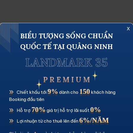
x
BIỂU TƯỢNG SỐNG CHUẨN
QUỐC TẾ TẠI QUẢNG NINH
ai.
Các trường bắt buộc được đánh dấu
*
LANDMARK 35
P R E M I U M
9%
150
Chiết khấu tới
dành cho
khách hàng
Booking đầu tiên
70%
0%
Trang web
Hỗ trợ
giá trị hỗ trợ lãi suất
6%/NĂM
Lợi nhuận từ cho thuê lên đến