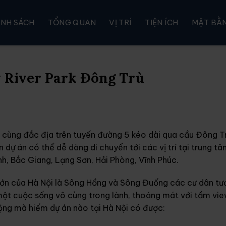
ÍNH SÁCH
TỔNG QUAN
VỊ TRÍ
TIỆN ÍCH
MẶT BẰ
 River Park Đông Trù
ô cùng đắc địa trên tuyến đường 5 kéo dài qua cầu Đông T
dự án có thể dễ dàng di chuyển tới các vị trí tại trung t
nh, Bắc Giang, Lạng Sơn, Hải Phòng, Vĩnh Phúc.
 lớn của Hà Nội là Sông Hồng và Sông Đuống các cư dân tươ
một cuộc sống vô cùng trong lành, thoáng mát với tầm vi
ộng mà hiếm dự án nào tại Hà Nội có được: