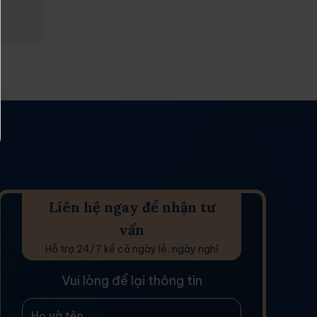
Liên hệ ngay để nhận tư
vấn
Hỗ trợ 24/7 kể cả ngày lễ, ngày nghỉ
Vui lòng để lại thông tin