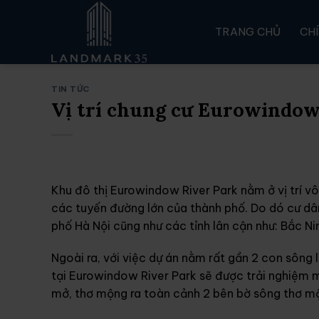
Skip
to
TRANG CHỦ
CH
content
TIN TỨC
Vị trí chung cư Eurowindow
Khu đô thị Eurowindow River Park nằm ở vị trí v
các tuyến đường lớn của thành phố. Do dó cư dân 
phố Hà Nội cũng như các tỉnh lân cận như: Bắc Ni
Ngoài ra, với việc dự án nằm rất gần 2 con sông
tại Eurowindow River Park sẽ được trải nghiệm 
mở, thơ mộng ra toàn cảnh 2 bên bờ sông thơ m