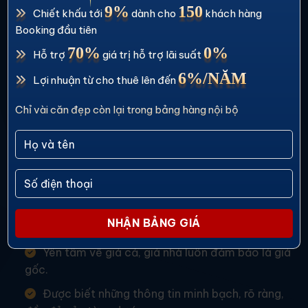
9%
150
Chiết khấu tới
dành cho
khách hàng
CÔNG TY CỔ PHẦN THƯƠNG MẠI VÀ DỊCH VỤ
Booking đầu tiên
ANEXPER
70%
0%
Hỗ trợ
giá trị hỗ trợ lãi suất
Đại lý F1 phân phối chính thức dự án
6%/NĂM
Lợi nhuận từ cho thuê lên đến
Chỉ vài căn đẹp còn lại trong bảng hàng nội bộ
HOTLINE
EMAIL
0934.266.611
info.anexper@gmail.com
CAM KẾT BÁN HÀNG
Yên tâm về giá cả, giá nhà luôn đảm bảo là giá
gốc.
Được biết những thông tin minh bạch, rõ ràng,