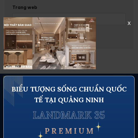
Trang web
x
BIỂU TƯỢNG SỐNG CHUẨN QUỐC
TẾ TẠI QUẢNG NINH
LANDMARK 35
P R E M I U M
Thông tin liên hệ