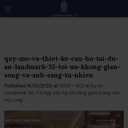
Skip
to
content
quy-mo-va-thiet-ke-can-ho-tai-du-
an-landmark-35-toi-uu-khong-gian-
song-va-anh-sang-tu-nhien
Published
16/12/2025
at
1000 × 562
in
Dự án
Landmark 35: Tổ hợp căn hộ 35 tầng giữa trung tâm
Hạ Long